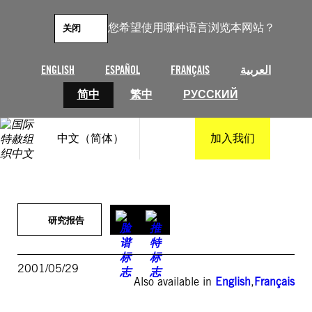
跳
至
您希望使用哪种语言浏览本网站？
关闭
内
容
ENGLISH
ESPAÑOL
FRANÇAIS
العربية
简中
繁中
РУССКИЙ
中文（简体）
加入我们
研究报告
2001/05/29
Also available in
English
,
Français