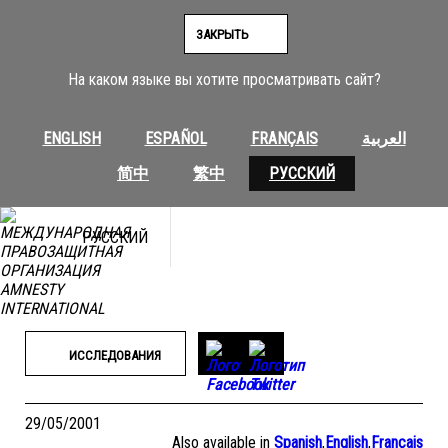
Перейти
к
ЗАКРЫТЬ
содержимому
На каком языке вы хотите просматривать сайт?
ENGLISH
ESPAÑOL
FRANÇAIS
العربية
简中
繁中
РУССКИЙ
РУССКИЙ
ИССЛЕДОВАНИЯ
29/05/2001
Also available in
Spanish
,
English
,
Français