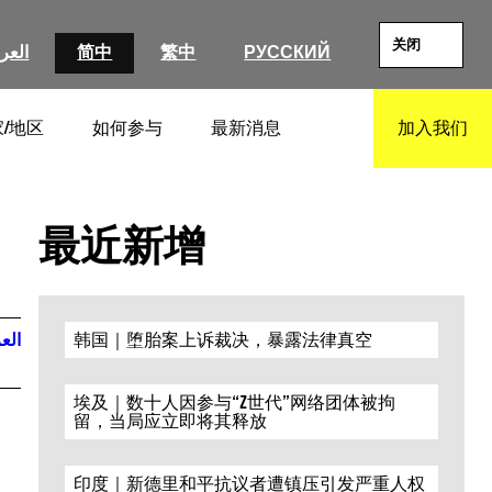
关闭
العرب
简中
繁中
РУССКИЙ
/地区
如何参与
最新消息
加入我们
SEARCH
最近新增
العر
韩国｜堕胎案上诉裁决，暴露法律真空
埃及｜数十人因参与“Z世代”网络团体被拘
留，当局应立即将其释放
印度｜新德里和平抗议者遭镇压引发严重人权