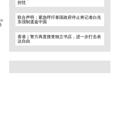
担忧
联合声明：紧急呼吁泰国政府停止将记者白兆
ku
东强制遣返中国
ê
香港｜警方再度搜查独立书店，进一步打击表
达自由