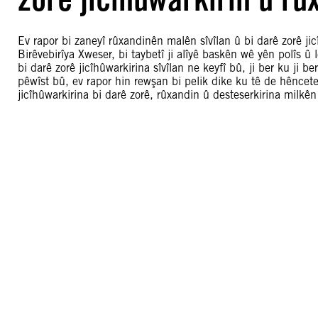
Ev rapor bi zaneyî rûxandinên malên sîvîlan û bi darê zorê jic
Birêvebirîya Xweser, bi taybetî ji alîyê baskên wê yên polîs û 
bi darê zorê jicîhûwarkirina sîvîlan ne keyfî bû, ji ber ku ji 
pêwîst bû, ev rapor hin rewşan bi pelik dike ku tê de hênce
jicîhûwarkirina bi darê zorê, rûxandin û desteserkirina milkên