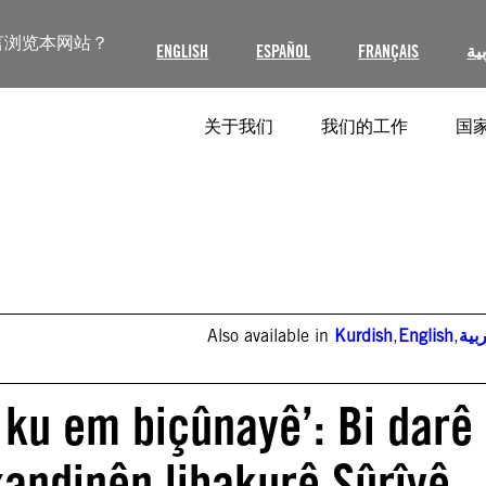
言浏览本网站？
ENGLISH
ESPAÑOL
FRANÇAIS
ية
关于我们
我们的工作
国家
Also available in
Kurdish
,
English
,
بية
 ku em biçûnayê’: Bi darê
xandinên libakurê Sûrîyê