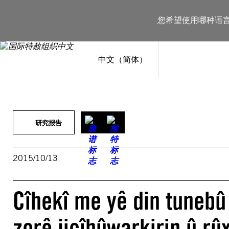
跳
至
您希望使用哪种语
内
容
中文（简体）
研究报告
2015/10/13
Cîhekî me yê din tunebû
zorê jicîhûwarkirin û rû