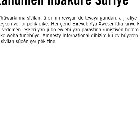
îhûwarkirina sîvîlan, û di hin rewşan de tevaya gundan, a ji alîyê
leşkerî ve, bi pelik dike. Her çend Birêvebirîya Xweser îdia kiriye 
ber sedemên leşkerî yan ji bo ewlehî yan parastina rûniştîyên herêm
teke weha tunebûye. Amnesty International dihizire ku ev bûyerên
 sîvîlan sûcên şer pêk tîne.