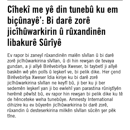
Cîhekî me yê din tunebû ku em
biçûnayê’: Bi darê zorê
jicîhûwarkirin û rûxandinên
libakurê Sûrîyê
Ev rapor bi zaneyî rûxandinên malên sîvîlan û bi darê
zorê jicîhûwarkirina sîvîlan, û di hin rewşan de tevaya
gundan, a ji alîyê Birêvebirîya Xweser, bi taybetî ji alîyê
baskên wê yên polîs û leşkerî ve, bi pelik dike. Her çend
Birêvebirîya Xweser îdia kiriye ku bi darê zorê
jicîhûwarkirina sîvîlan ne keyfî bû, ji ber ku ji ber
sedemên leşkerî yan ji bo ewlehî yan parastina rûniştîyên
herêmê pêwîst bû, ev rapor hin rewşan bi pelik dike ku tê
de hênceteke weha tunebûye. Amnesty International
dihizire ku ev bûyerên jicîhûwarkirina bi darê zorê,
rûxandin û desteserkirina milkên sîvîlan sûcên şer pêk
tîne.