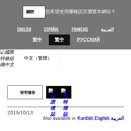
跳
至
您希望使用哪種語言瀏覽本網站？
關閉
主
要
內
ENGLISH
ESPAÑOL
FRANÇAIS
العربية
容
简中
繁中
РУССКИЙ
中文（繁體）
研究報告
2015/10/13
Also available in
Kurdish
,
English
,
العربية