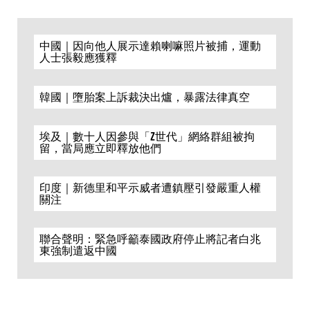
中國｜因向他人展示達賴喇嘛照片被捕，運動
人士張毅應獲釋
韓國｜墮胎案上訴裁決出爐，暴露法律真空
埃及｜數十人因參與「Z世代」網絡群組被拘
留，當局應立即釋放他們
印度｜新德里和平示威者遭鎮壓引發嚴重人權
關注
聯合聲明：緊急呼籲泰國政府停止將記者白兆
東強制遣返中國