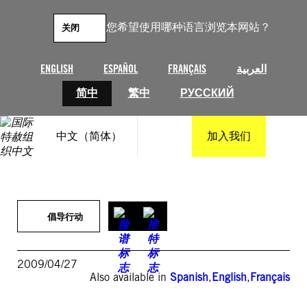
跳
至
您希望使用哪种语言浏览本网站？
关闭
内
容
ENGLISH
ESPAÑOL
FRANÇAIS
العربية
简中
繁中
РУССКИЙ
中文（简体）
加入我们
倡导行动
2009/04/27
Also available in
Spanish
,
English
,
Français