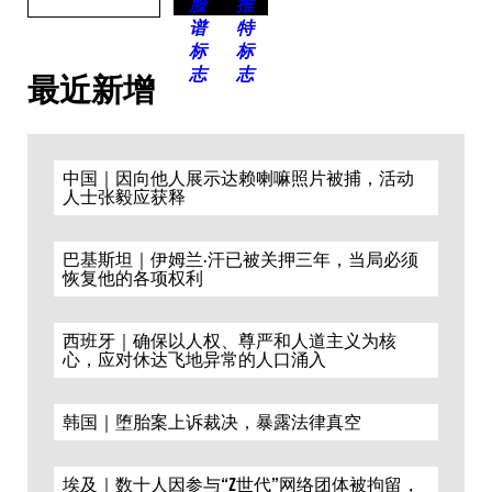
最近新增
中国｜因向他人展示达赖喇嘛照片被捕，活动
人士张毅应获释
巴基斯坦｜伊姆兰·汗已被关押三年，当局必须
恢复他的各项权利
西班牙｜确保以人权、尊严和人道主义为核
心，应对休达飞地异常的人口涌入
韩国｜堕胎案上诉裁决，暴露法律真空
埃及｜数十人因参与“Z世代”网络团体被拘留，