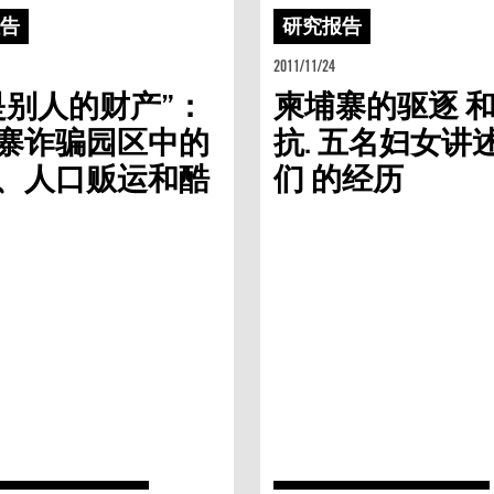
报告
研究报告
2011/11/24
是别人的财产”：
柬埔寨的驱逐 
寨诈骗园区中的
抗. 五名妇女讲
、人口贩运和酷
们 的经历