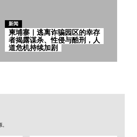
新闻
柬埔寨｜逃离诈骗园区的幸存
者揭露谋杀、性侵与酷刑，人
道危机持续加剧
源。