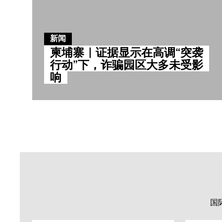
新闻
柬埔寨｜证据显示在高调“突袭
行动”下，诈骗园区大多未受影
响
国