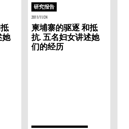
研究报告
2011/11/24
和抵
柬埔寨的驱逐 和抵
述她
抗. 五名妇女讲述她
们的经历