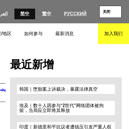
关闭
العرب
简中
繁中
РУССКИЙ
/地区
如何参与
最新消息
加入我们
SEARCH
最近新增
پښت
韩国｜堕胎案上诉裁决，暴露法律真空
埃及｜数十人因参与“Z世代”网络团体被拘
留，当局应立即将其释放
印度｜新德里和平抗议者遭镇压引发严重人权