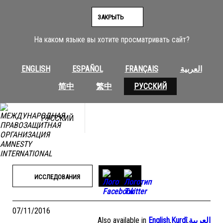
Перейти
к
ЗАКРЫТЬ
содержимому
На каком языке вы хотите просматривать сайт?
ENGLISH
ESPAÑOL
FRANÇAIS
العربية
简中
繁中
РУССКИЙ
РУССКИЙ
ИССЛЕДОВАНИЯ
07/11/2016
Also available in
English
,
Kurdî
,
العربية