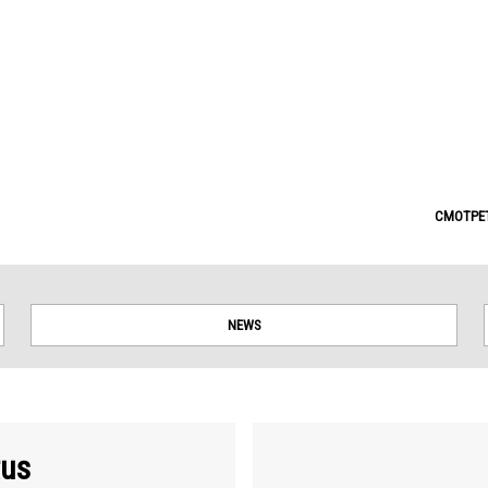
tes. Borders on this map are based on UN Geospatial data.
СМОТРЕТ
NEWS
tus