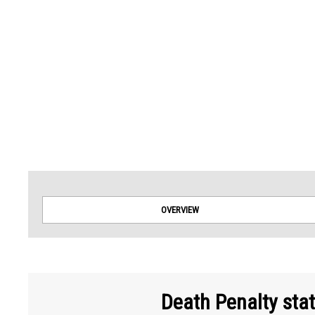
Amnesty International takes no position on issues of sovereignty or territorial dispu
OVERVIEW
Death Penalty sta