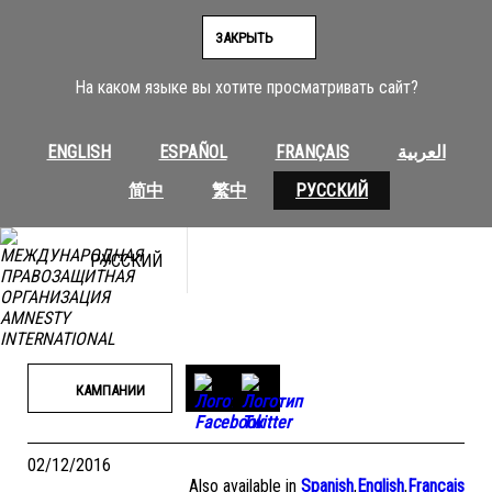
Перейти
к
ЗАКРЫТЬ
содержимому
На каком языке вы хотите просматривать сайт?
ENGLISH
ESPAÑOL
FRANÇAIS
العربية
简中
繁中
РУССКИЙ
РУССКИЙ
КАМПАНИИ
02/12/2016
Also available in
Spanish
,
English
,
Français