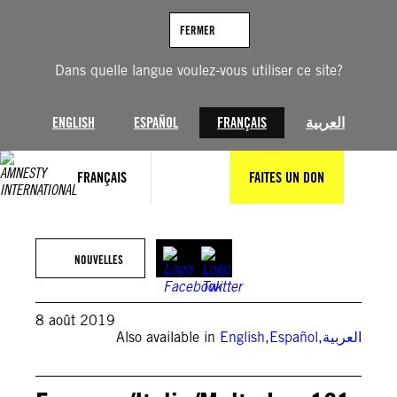
Aller
au
FERMER
contenu
Dans quelle langue voulez-vous utiliser ce site?
ENGLISH
ESPAÑOL
FRANÇAIS
العربية
FRANÇAIS
FAITES UN DON
NOUVELLES
8 août 2019
Also available in
English
,
Español
,
العربية