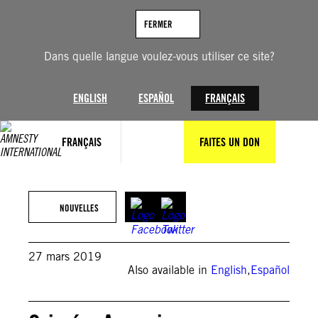
Aller
au
FERMER
contenu
Dans quelle langue voulez-vous utiliser ce site?
ENGLISH
ESPAÑOL
FRANÇAIS
FRANÇAIS
FAITES UN DON
NOUVELLES
27 mars 2019
Also available in
English
,
Español