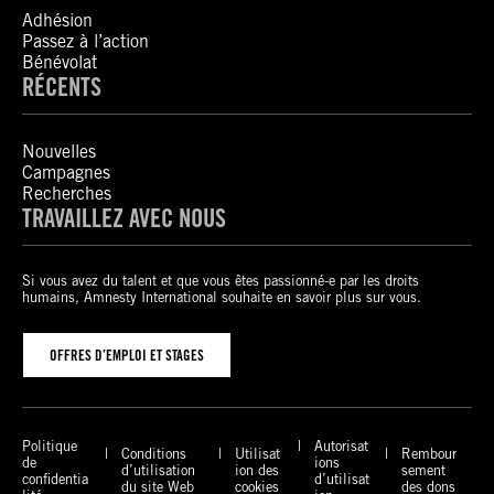
Adhésion
Passez à l’action
Bénévolat
RÉCENTS
Nouvelles
Campagnes
Recherches
TRAVAILLEZ AVEC NOUS
Si vous avez du talent et que vous êtes passionné-e par les droits
humains, Amnesty International souhaite en savoir plus sur vous.
OFFRES D’EMPLOI ET STAGES
Politique
Autorisat
Conditions
Utilisat
Rembour
de
ions
d’utilisation
ion des
sement
confidentia
d’utilisat
du site Web
cookies
des dons