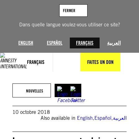
Aller
au
FERMER
contenu
Dans quelle langue voulez-vous utiliser ce site?
ENGLISH
ESPAÑOL
FRANÇAIS
العربية
FRANÇAIS
FAITES UN DON
NOUVELLES
10 octobre 2018
Also available in
English
,
Español
,
العربية