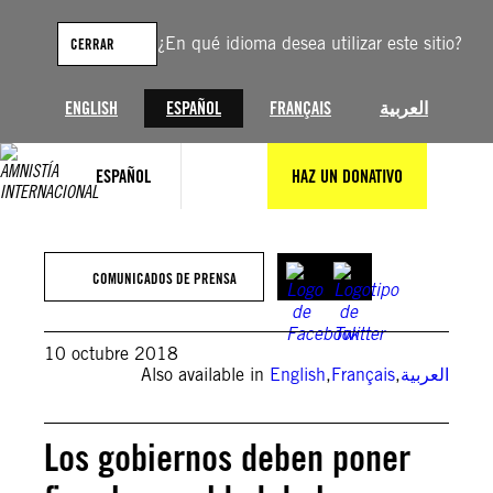
Saltar
al
¿En qué idioma desea utilizar este sitio?
CERRAR
contenido
ENGLISH
ESPAÑOL
FRANÇAIS
العربية
ESPAÑOL
HAZ UN DONATIVO
COMUNICADOS DE PRENSA
10 octubre 2018
Also available in
English
,
Français
,
العربية
Los gobiernos deben poner