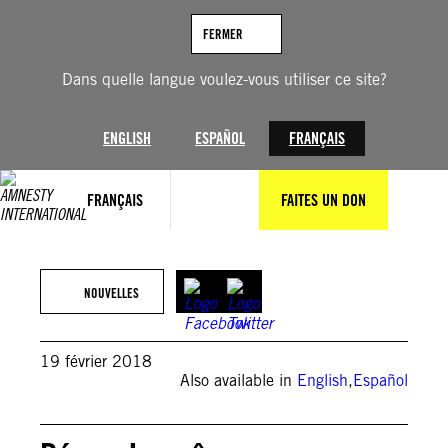
Aller
au
FERMER
contenu
Dans quelle langue voulez-vous utiliser ce site?
ENGLISH
ESPAÑOL
FRANÇAIS
FRANÇAIS
FAITES UN DON
NOUVELLES
19 février 2018
Also available in
English
,
Español