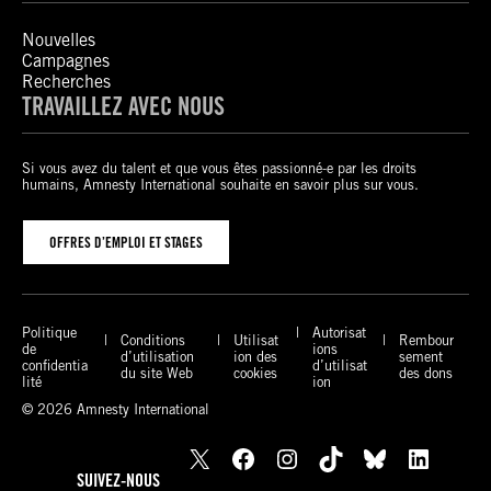
Nouvelles
Campagnes
Recherches
TRAVAILLEZ AVEC NOUS
Si vous avez du talent et que vous êtes passionné-e par les droits
humains, Amnesty International souhaite en savoir plus sur vous.
OFFRES D’EMPLOI ET STAGES
Politique
Autorisat
Conditions
Utilisat
Rembour
de
ions
d’utilisation
ion des
sement
confidentia
d’utilisat
du site Web
cookies
des dons
lité
ion
© 2026 Amnesty International
X
Facebook
Instagram
TikTok
Bluesky
LinkedIn
SUIVEZ-NOUS