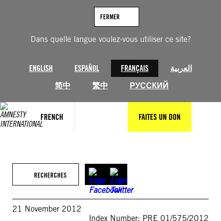
Aller
au
FERMER
contenu
Dans quelle langue voulez-vous utiliser ce site?
ENGLISH
ESPAÑOL
FRANÇAIS
العربية
简中
繁中
РУССКИЙ
FRENCH
FAITES UN DON
RECHERCHES
21 November 2012
Index Number: PRE 01/575/2012