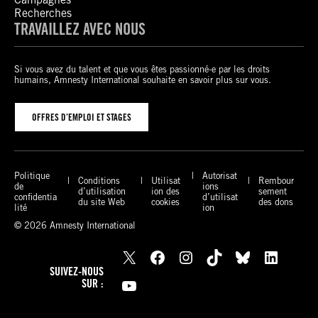
Recherches
TRAVAILLEZ AVEC NOUS
Si vous avez du talent et que vous êtes passionné-e par les droits
humains, Amnesty International souhaite en savoir plus sur vous.
OFFRES D’EMPLOI ET STAGES
Politique
Autorisat
Conditions
Utilisat
Rembour
de
ions
d’utilisation
ion des
sement
confidentia
d’utilisat
du site Web
cookies
des dons
lité
ion
© 2026 Amnesty International
X
Facebook
Instagram
TikTok
Bluesky
LinkedIn
SUIVEZ-NOUS
YouTube
SUR :