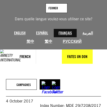
Aller
au
FERMER
contenu
Dans quelle langue voulez-vous utiliser ce site?
ENGLISH
ESPAÑOL
FRANÇAIS
العربية
简中
繁中
РУССКИЙ
FRENCH
FAITES UN DON
CAMPAGNES
4 October 2017
Index Number: MDE 29/7208/2017