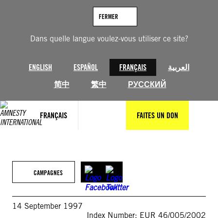
Aller
au
FERMER
contenu
Dans quelle langue voulez-vous utiliser ce site?
ENGLISH
ESPAÑOL
FRANÇAIS
العربية
简中
繁中
РУССКИЙ
FRANÇAIS
FAITES UN DON
CAMPAGNES
14 September 1997
Index Number: EUR 46/005/2002