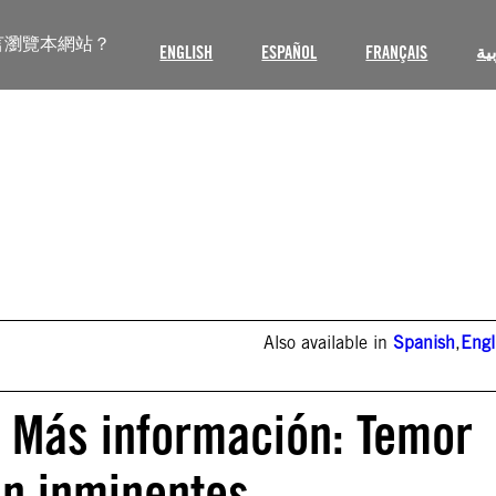
言瀏覽本網站？
ENGLISH
ESPAÑOL
FRANÇAIS
ية
Also available in
Spanish
,
Engl
: Más información: Temor
ón inminentes