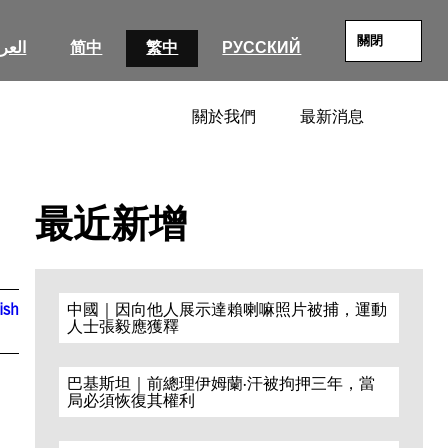
關閉
العرب
简中
繁中
РУССКИЙ
關於我們
最新消息
SEARC
最近新增
ish
中國｜因向他人展示達賴喇嘛照片被捕，運動
人士張毅應獲釋
巴基斯坦｜前總理伊姆蘭·汗被拘押三年，當
局必須恢復其權利