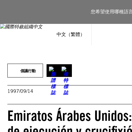
跳
至
您希望使用哪種語
主
要
內
容
中文（繁體）
倡議行動
1997/09/14
Emiratos Árabes Unidos
de ejecución y crucifixi