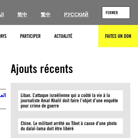
FERMER
ال
简中
繁中
РУССКИЙ
PAYS
PARTICIPER
ACTUALITÉ
FAITES UN DON
RECHERCHER
Ajouts récents
العر
Liban. L’attaque israélienne qui a coûté la vie à la
journaliste Amal Khalil doit faire l’objet d’une enquête
pour crime de guerre
Chine. Le militant arrêté au Tibet à cause d’une photo
du dalaï-lama doit être libéré