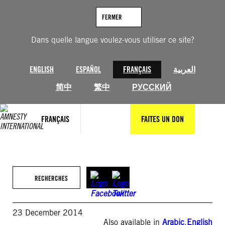
Aller
au
FERMER
contenu
Dans quelle langue voulez-vous utiliser ce site?
ENGLISH
ESPAÑOL
FRANÇAIS
العربية
简中
繁中
РУССКИЙ
FRANÇAIS
FAITES UN DON
RECHERCHES
23 December 2014
Also available in
Arabic
,
English