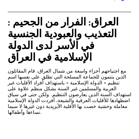
العراق: الفرار من الجحيم :
التعذيب والعبودية الجنسية
في الأسر لدى الدولة
الإسلامية في العراق
مع اجتياحهم أجزاء واسعة من شمال العراق، قام المقاتلون
الذين ينتمون للجماعة المسلحة التي تطلق على نفسها اسم
تنظيم « الدولة الإسلامية » باستهداف أفراد الأقليات غير
العربية والمسلمين غير السنة بشكل منظم علاوة على
استهداف السنة الذين يعارضون التنظيم. ولكن حتى في سياق
اضطهادها للأقليات العرقية والشيعة، أفردت الدولة الإسلامية
معاملة وحشية خصت بها الأقلية الأيزيدية دون غيرها لا سيما
نساءها وأطفالها.