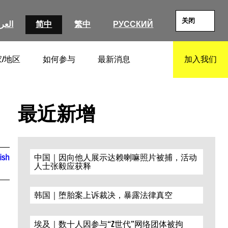
关闭
العرب
简中
繁中
РУССКИЙ
/地区
如何参与
最新消息
加入我们
SEARCH
最近新增
ish
中国｜因向他人展示达赖喇嘛照片被捕，活动
人士张毅应获释
韩国｜堕胎案上诉裁决，暴露法律真空
埃及｜数十人因参与“Z世代”网络团体被拘