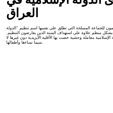
العراق
تمون للجماعة المسلحة التي تطلق على نفسها اسم تنظيم “الدولة
سنة بشكل منظم علاوة على استهداف السنة الذين يعارضون التنظيم
لإسلامية معاملة وحشية خصت بها الأقلية الأيزيدية دون غيرها لا
سيما نساءها وأطفالها.