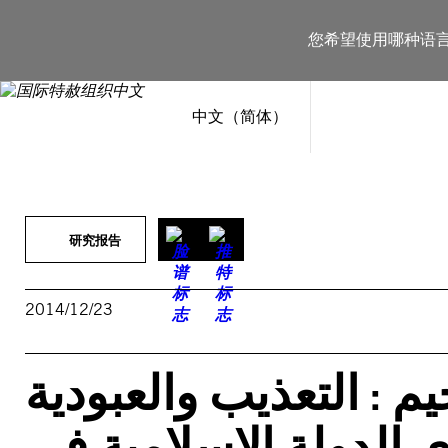
跳
至
您希望使用哪种语
内
容
中文（简体）
研究报告
2014/12/23
م : التعذيب والعبودية
 الدولة الإسلامية في