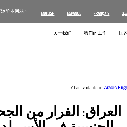
言浏览本网站？
ENGLISH
ESPAÑOL
FRANÇAIS
ية
关于我们
我们的工作
国家
Also available in
Arabic
,
Engl
العراق: الفرار من الجحي
الجنسية في الأسر لدى