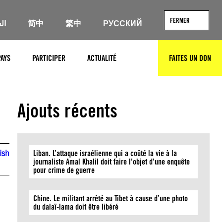
FERMER
ال
简中
繁中
РУССКИЙ
PAYS
PARTICIPER
ACTUALITÉ
FAITES UN DON
RECHERCHER
Ajouts récents
ish
Liban. L’attaque israélienne qui a coûté la vie à la
journaliste Amal Khalil doit faire l’objet d’une enquête
pour crime de guerre
Chine. Le militant arrêté au Tibet à cause d’une photo
du dalaï-lama doit être libéré