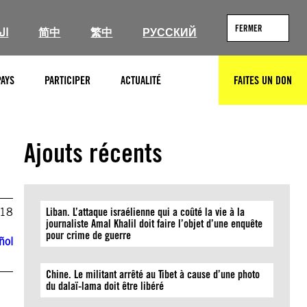
FERMER
ال
简中
繁中
РУССКИЙ
PAYS
PARTICIPER
ACTUALITÉ
FAITES UN DON
RECHERCHER
Ajouts récents
018
Liban. L’attaque israélienne qui a coûté la vie à la
journaliste Amal Khalil doit faire l’objet d’une enquête
pour crime de guerre
ñol
Chine. Le militant arrêté au Tibet à cause d’une photo
du dalaï-lama doit être libéré