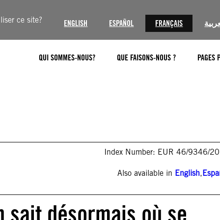
iser ce site?
ENGLISH
ESPAÑOL
FRANÇAIS
عربية
QUI SOMMES-NOUS?
QUE FAISONS-NOUS ?
PAGES 
Index Number: EUR 46/9346/2
Also available in
English
,
Espa
n sait désormais où se