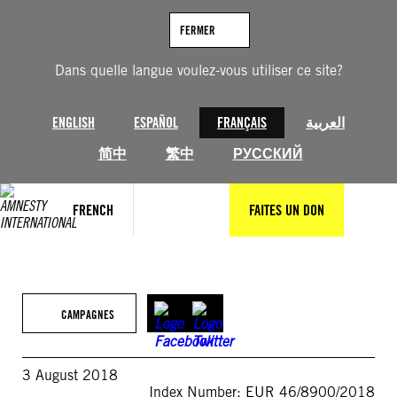
Aller
au
FERMER
contenu
Dans quelle langue voulez-vous utiliser ce site?
ENGLISH
ESPAÑOL
FRANÇAIS
العربية
简中
繁中
РУССКИЙ
FRENCH
FAITES UN DON
CAMPAGNES
3 August 2018
Index Number: EUR 46/8900/2018