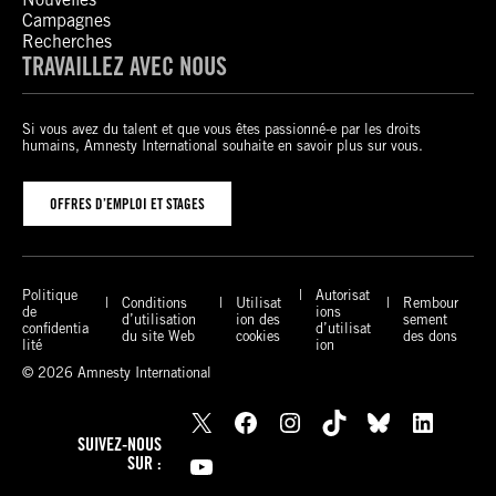
Campagnes
Recherches
TRAVAILLEZ AVEC NOUS
Si vous avez du talent et que vous êtes passionné-e par les droits
humains, Amnesty International souhaite en savoir plus sur vous.
OFFRES D’EMPLOI ET STAGES
Politique
Autorisat
Conditions
Utilisat
Rembour
de
ions
d’utilisation
ion des
sement
confidentia
d’utilisat
du site Web
cookies
des dons
lité
ion
© 2026 Amnesty International
X
Facebook
Instagram
TikTok
Bluesky
LinkedIn
SUIVEZ-NOUS
YouTube
SUR :