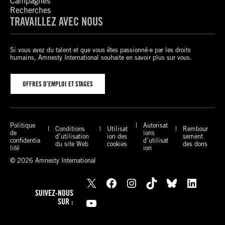
Campagnes
Recherches
TRAVAILLEZ AVEC NOUS
Si vous avez du talent et que vous êtes passionné-e par les droits
humains, Amnesty International souhaite en savoir plus sur vous.
OFFRES D’EMPLOI ET STAGES
Politique
Autorisat
Conditions
Utilisat
Rembour
de
ions
d’utilisation
ion des
sement
confidentia
d’utilisat
du site Web
cookies
des dons
lité
ion
© 2026 Amnesty International
X
Facebook
Instagram
TikTok
Bluesky
LinkedIn
SUIVEZ-NOUS
YouTube
SUR :