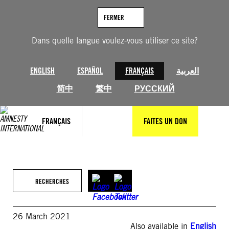
Aller
au
FERMER
contenu
Dans quelle langue voulez-vous utiliser ce site?
ENGLISH
ESPAÑOL
FRANÇAIS
العربية
简中
繁中
РУССКИЙ
FRANÇAIS
FAITES UN DON
RECHERCHES
26 March 2021
Also available in
English