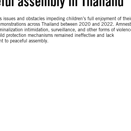
eful assembly in Thailand
issues and obstacles impeding children’s full enjoyment of thei
e demonstrations across Thailand between 2020 and 2022. Amnest
inalization intimidation, surveillance, and other forms of violenc
hild protection mechanisms remained ineffective and lack
ht to peaceful assembly.