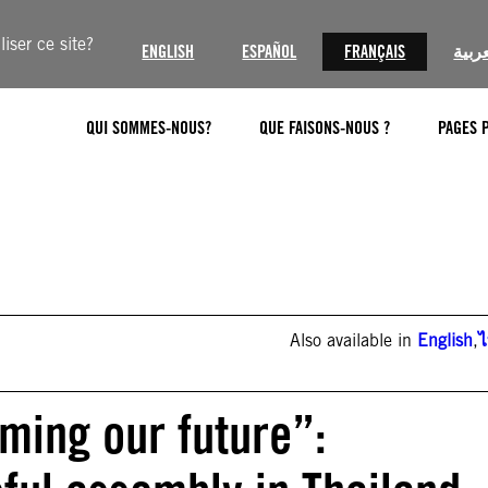
iser ce site?
ENGLISH
ESPAÑOL
FRANÇAIS
عربية
QUI SOMMES-NOUS?
QUE FAISONS-NOUS ?
PAGES 
Also available in
English
,
iming our future”: