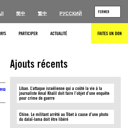
FERMER
ال
简中
繁中
РУССКИЙ
PAYS
PARTICIPER
ACTUALITÉ
FAITES UN DON
RECHERCHER
Ajouts récents
Liban. L’attaque israélienne qui a coûté la vie à la
ไทย
journaliste Amal Khalil doit faire l’objet d’une enquête
pour crime de guerre
Chine. Le militant arrêté au Tibet à cause d’une photo
du dalaï-lama doit être libéré