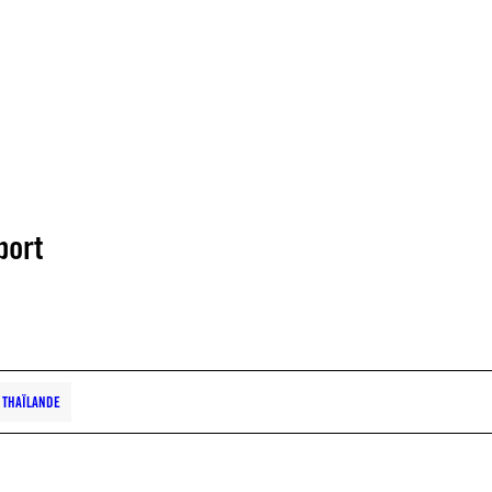
port
THAÏLANDE