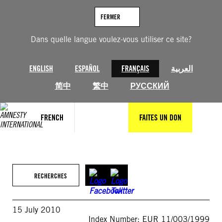
Aller
au
FERMER
contenu
Dans quelle langue voulez-vous utiliser ce site?
ENGLISH
ESPAÑOL
FRANÇAIS
العربية
简中
繁中
РУССКИЙ
FRENCH
FAITES UN DON
RECHERCHES
15 July 2010
Index Number: EUR 11/003/1999