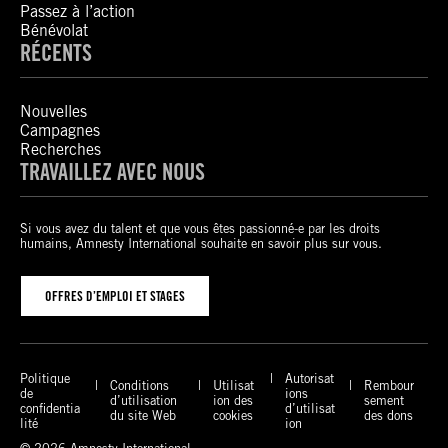
Passez à l’action
Bénévolat
RÉCENTS
Nouvelles
Campagnes
Recherches
TRAVAILLEZ AVEC NOUS
Si vous avez du talent et que vous êtes passionné-e par les droits
humains, Amnesty International souhaite en savoir plus sur vous.
OFFRES D’EMPLOI ET STAGES
Politique
Autorisat
Conditions
Utilisat
Rembour
de
ions
d’utilisation
ion des
sement
confidentia
d’utilisat
du site Web
cookies
des dons
lité
ion