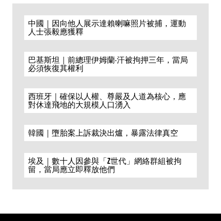
中國｜因向他人展示達賴喇嘛照片被捕，運動
人士張毅應獲釋
巴基斯坦｜前總理伊姆蘭·汗被拘押三年，當局
必須恢復其權利
西班牙｜確保以人權、尊嚴及人道為核心，應
對休達飛地的大規模人口湧入
韓國｜墮胎案上訴裁決出爐，暴露法律真空
埃及｜數十人因參與「Z世代」網絡群組被拘
留，當局應立即釋放他們