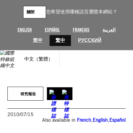
跳
至
您希望使用哪種語言瀏覽本網站？
關閉
主
要
內
ENGLISH
ESPAÑOL
FRANÇAIS
العربية
容
简中
繁中
РУССКИЙ
中文（繁體）
研究報告
2010/07/15
Also available in
French
,
English
,
Español