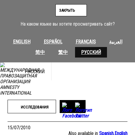
Перейти
к
ЗАКРЫТЬ
содержимому
На каком языке вы хотите просматривать сайт?
ENGLISH
ESPAÑOL
FRANÇAIS
العربية
简中
繁中
РУССКИЙ
РУССКИЙ
ИССЛЕДОВАНИЯ
15/07/2010
Also available in
Spanish
,
English