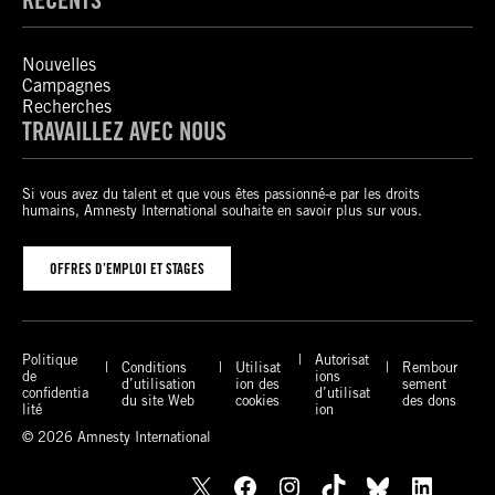
Nouvelles
Campagnes
Recherches
TRAVAILLEZ AVEC NOUS
Si vous avez du talent et que vous êtes passionné-e par les droits
humains, Amnesty International souhaite en savoir plus sur vous.
OFFRES D’EMPLOI ET STAGES
Politique
Autorisat
Conditions
Utilisat
Rembour
de
ions
d’utilisation
ion des
sement
confidentia
d’utilisat
du site Web
cookies
des dons
lité
ion
© 2026 Amnesty International
X
Facebook
Instagram
TikTok
Bluesky
LinkedIn