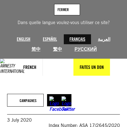
Aller
au
FERMER
contenu
Dans quelle langue voulez-vous utiliser ce site?
ENGLISH
ESPAÑOL
FRANÇAIS
العربية
简中
繁中
РУССКИЙ
FRENCH
FAITES UN DON
CAMPAGNES
3 July 2020
Index Number: ASA 17/2645/2020