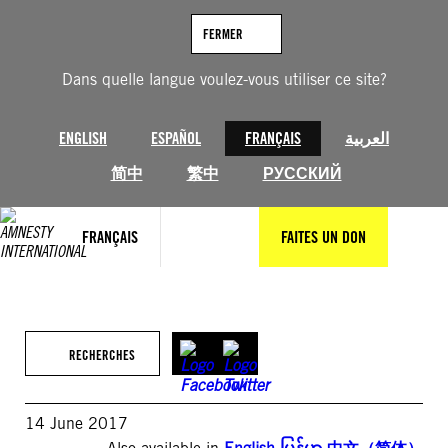
Aller
au
FERMER
contenu
Dans quelle langue voulez-vous utiliser ce site?
ENGLISH
ESPAÑOL
FRANÇAIS
العربية
简中
繁中
РУССКИЙ
FRANÇAIS
FAITES UN DON
RECHERCHES
14 June 2017