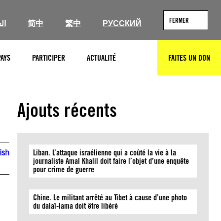
FERMER
ال
简中
繁中
РУССКИЙ
PAYS
PARTICIPER
ACTUALITÉ
FAITES UN DON
RECHERCHER
Ajouts récents
ish
Liban. L’attaque israélienne qui a coûté la vie à la
journaliste Amal Khalil doit faire l’objet d’une enquête
pour crime de guerre
Chine. Le militant arrêté au Tibet à cause d’une photo
du dalaï-lama doit être libéré