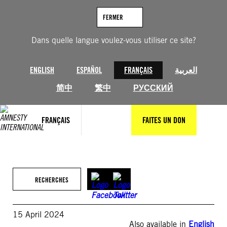
Aller
au
FERMER
contenu
Dans quelle langue voulez-vous utiliser ce site?
ENGLISH
ESPAÑOL
FRANÇAIS
العربية
简中
繁中
РУССКИЙ
FRANÇAIS
FAITES UN DON
RECHERCHES
15 April 2024
Also available in
English