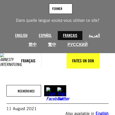
Aller
au
FERMER
contenu
Dans quelle langue voulez-vous utiliser ce site?
ENGLISH
ESPAÑOL
FRANÇAIS
العربية
简中
繁中
РУССКИЙ
FRANÇAIS
FAITES UN DON
RECHERCHES
11 August 2021
Also available in
English