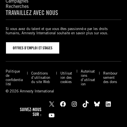
Campagnes
Recherches
TRAVAILLEZ AVEC NOUS
Si vous avez du talent et que vous êtes passionné-e par les droits
humains, Amnesty International souhaite en savoir plus sur vous.
OFFRES D’EMPLOI ET STAGES
Politique
Autorisat
Conditions
Utilisat
Rembour
de
ions
d’utilisation
ion des
sement
confidentia
d’utilisat
du site Web
cookies
des dons
lité
ion
© 2026 Amnesty International
X
Facebook
Instagram
TikTok
Bluesky
LinkedIn
SUIVEZ-NOUS
YouTube
SUR :