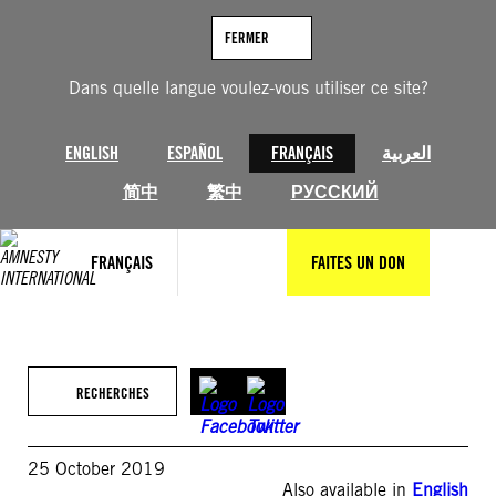
Aller
au
FERMER
contenu
Dans quelle langue voulez-vous utiliser ce site?
ENGLISH
ESPAÑOL
FRANÇAIS
العربية
简中
繁中
РУССКИЙ
FRANÇAIS
FAITES UN DON
RECHERCHES
25 October 2019
Also available in
English