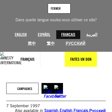
Aller
au
FERMER
contenu
Dans quelle langue voulez-vous utiliser ce site?
ENGLISH
ESPAÑOL
FRANÇAIS
العربية
简中
繁中
РУССКИЙ
FRANÇAIS
FAITES UN DON
CAMPAGNES
7 September 1997
Also available in
Spanish
,
English
,
Français
,
Русский