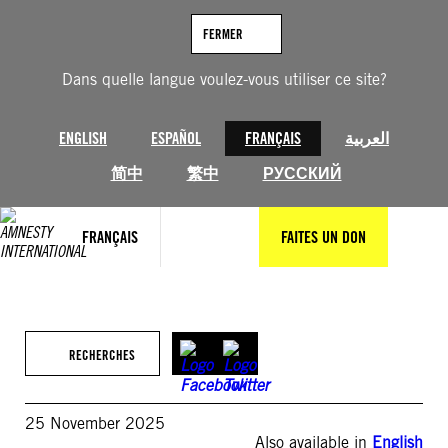
Aller
au
FERMER
contenu
Dans quelle langue voulez-vous utiliser ce site?
ENGLISH
ESPAÑOL
FRANÇAIS
العربية
简中
繁中
РУССКИЙ
FRANÇAIS
FAITES UN DON
RECHERCHES
25 November 2025
Also available in
English