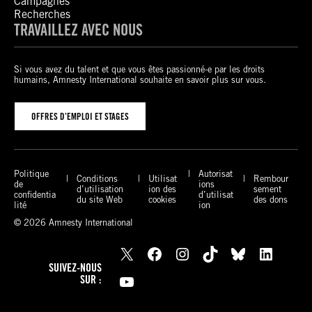
Campagnes
Recherches
TRAVAILLEZ AVEC NOUS
Si vous avez du talent et que vous êtes passionné-e par les droits
humains, Amnesty International souhaite en savoir plus sur vous.
OFFRES D’EMPLOI ET STAGES
Politique
Autorisat
Conditions
Utilisat
Rembour
de
ions
d’utilisation
ion des
sement
confidentia
d’utilisat
du site Web
cookies
des dons
lité
ion
© 2026 Amnesty International
X
Facebook
Instagram
TikTok
Bluesky
LinkedIn
SUIVEZ-NOUS
YouTube
SUR :