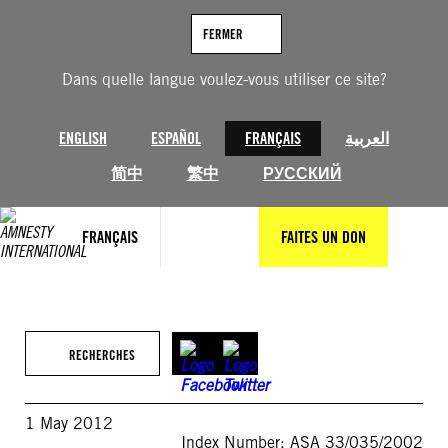
Aller
au
FERMER
contenu
Dans quelle langue voulez-vous utiliser ce site?
ENGLISH
ESPAÑOL
FRANÇAIS
العربية
简中
繁中
РУССКИЙ
FRANÇAIS
FAITES UN DON
RECHERCHES
1 May 2012
Index Number: ASA 33/035/2002