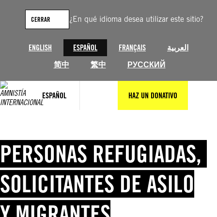
Saltar
al
¿En qué idioma desea utilizar este sitio?
CERRAR
contenido
ENGLISH
ESPAÑOL
FRANÇAIS
العربية
简中
繁中
РУССКИЙ
ESPAÑOL
HAZ UN DONATIVO
PERSONAS REFUGIADAS,
SOLICITANTES DE ASILO
Y MIGRANTES