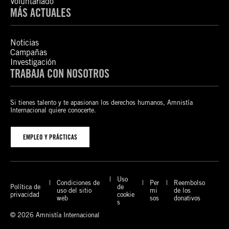
Voluntariado
MÁS ACTUALES
Noticias
Campañas
Investigación
TRABAJA CON NOSOTROS
Si tienes talento y te apasionan los derechos humanos, Amnistía
Internacional quiere conocerte.
EMPLEO Y PRÁCTICAS
Uso
Condiciones de
Per
Reembolso
Política de
de
uso del sitio
mi
de los
privacidad
cookie
web
sos
donativos
s
© 2026 Amnistía Internacional