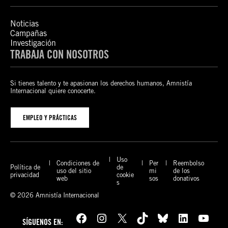
Noticias
Campañas
Investigación
TRABAJA CON NOSOTROS
Si tienes talento y te apasionan los derechos humanos, Amnistía
Internacional quiere conocerte.
EMPLEO Y PRÁCTICAS
Uso
Condiciones de
Per
Reembolso
Política de
de
uso del sitio
mi
de los
privacidad
cookie
web
sos
donativos
s
© 2026 Amnistía Internacional
Facebook
Instagram
X
TikTok
Bluesky
LinkedIn
YouTube
SÍGUENOS EN: