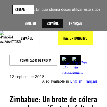
Saltar
al
¿En qué idioma desea utilizar este sitio?
CERRAR
contenido
ENGLISH
ESPAÑOL
FRANÇAIS
ESPAÑOL
HAZ UN DONATIVO
COMUNICADOS DE PRENSA
12 septiembre 2018
Also available in
English
,
Français
Zimbabue: Un brote de cólera