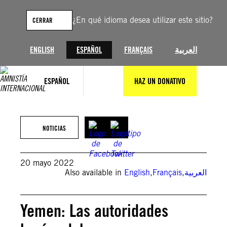
Saltar
al
¿En qué idioma desea utilizar este sitio?
CERRAR
contenido
ENGLISH
ESPAÑOL
FRANÇAIS
العربية
ESPAÑOL
HAZ UN DONATIVO
(Photo by STRINGER / AFP)
NOTICIAS
20 mayo 2022
Also available in
English
,
Français
,
العربية
Yemen: Las autoridades