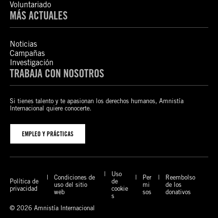
Voluntariado
MÁS ACTUALES
Noticias
Campañas
Investigación
TRABAJA CON NOSOTROS
Si tienes talento y te apasionan los derechos humanos, Amnistía
Internacional quiere conocerte.
EMPLEO Y PRÁCTICAS
Uso
Condiciones de
Per
Reembolso
Política de
de
uso del sitio
mi
de los
privacidad
cookie
web
sos
donativos
s
© 2026 Amnistía Internacional