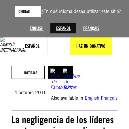
Saltar
al
¿En qué idioma desea utilizar este sitio?
CERRAR
contenido
ENGLISH
ESPAÑOL
FRANÇAIS
ESPAÑOL
HAZ UN DONATIVO
NOTICIAS
14 octubre 2016
Also available in
English
,
Français
La negligencia de los líderes