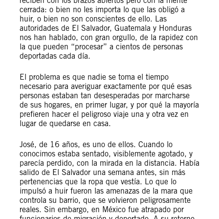
reciben con los brazos abiertos pero con la mente
cerrada: o bien no les importa lo que las obligó a
huir, o bien no son conscientes de ello. Las
autoridades de El Salvador, Guatemala y Honduras
nos han hablado, con gran orgullo, de la rapidez con
la que pueden “procesar” a cientos de personas
deportadas cada día.
El problema es que nadie se toma el tiempo
necesario para averiguar exactamente por qué esas
personas estaban tan desesperadas por marcharse
de sus hogares, en primer lugar, y por qué la mayoría
prefieren hacer el peligroso viaje una y otra vez en
lugar de quedarse en casa.
José, de 16 años, es uno de ellos. Cuando lo
conocimos estaba sentado, visiblemente agotado, y
parecía perdido, con la mirada en la distancia. Había
salido de El Salvador una semana antes, sin más
pertenencias que la ropa que vestía. Lo que lo
impulsó a huir fueron las amenazas de la mara que
controla su barrio, que se volvieron peligrosamente
reales. Sin embargo, en México fue atrapado por
funcionarios de migración y deportado. A su retorno