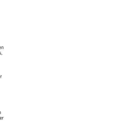
en
s,
r
n
er