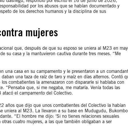
nald Gashegu, respondió por escrito el 16 de junio de 2026,
 responsabilidad por los abusos que se habían documentado y
speto de los derechos humanos y la disciplina de sus
 contra mujeres
acional que, después de que su esposo se uniera al M23 en may
 de su casa y la mantuvieron cautiva durante tres meses. “Me
n en una casa en su campamento y le presentaron a un comandan
 daban una taza de raíz de taro y maíz en días alternos. Contó q
 los combatientes la amenazaron con dispararle si hablaba con
nte. “Pensaba que, si me negaba, me mataría. Venía todas las
 atacó el campamento del Colectivo.
22 años que dijo que unos combatientes del Colectivo la habían
se uniera al M23. La llevaron a su base en Mudugudu, Bukombo
ante. “El hombre me dijo: ‘Si no tienes relaciones sexuales
otras cuatro mujeres, a las que también obligaban a ser