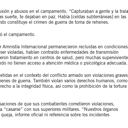
clusión y abusos en el campamento. “Capturaban a gente y la traí
ías suerte, te dejaban en paz. Había [celdas subterráneas] en las
sto constituye el crimen de guerra de toma de rehenes.
có el campamento.
or Amnistía Internacional permanecieron recluidas en condiciones
 ser violadas, habían contraído enfermedades de transmisión
ieron tratamiento en centros de salud, pero muchas superviviente
ndo no tienen acceso a atención médica o psicológica adecuada.
etidas en el contexto del conflicto armado son violaciones graves
ímenes de guerra. También violan varios derechos humanos, como
recho a la integridad física, así como la prohibición de la tortura
usaciones de que sus combatientes cometieron violaciones,
 a “casarse” con sus superiores militares. “Nuestros órganos
 queja, informe oficial ni referencia sobre los incidentes