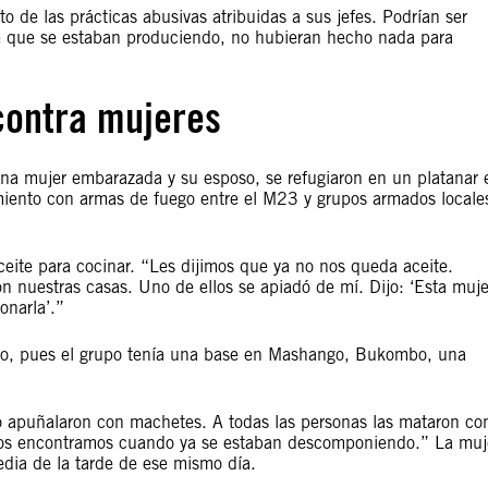
o de las prácticas abusivas atribuidas a sus jefes. Podrían ser
de que se estaban produciendo, no hubieran hecho nada para
contra mujeres
na mujer embarazada y su esposo, se refugiaron en un platanar 
ento con armas de fuego entre el M23 y grupos armados locale
ceite para cocinar. “Les dijimos que ya no nos queda aceite.
n nuestras casas. Uno de ellos se apiadó de mí. Dijo: ‘Esta muje
onarla’.”
tivo, pues el grupo tenía una base en Mashango, Bukombo, una
Lo apuñalaron con machetes. A todas las personas las mataron co
 los encontramos cuando ya se estaban descomponiendo.” La muj
media de la tarde de ese mismo día.