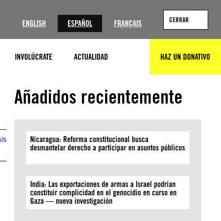
?
CERRAR
ENGLISH
ESPAÑOL
FRANÇAIS
INVOLÚCRATE
ACTUALIDAD
HAZ UN DONATIVO
BUSCAR
PHIL MOORE/AFP via Getty Images
Añadidos recientemente
is
Nicaragua: Reforma constitucional busca
desmantelar derecho a participar en asuntos públicos
India: Las exportaciones de armas a Israel podrían
constituir complicidad en el genocidio en curso en
Gaza — nueva investigación