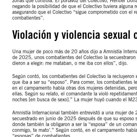
zonas que controla. El portavoz del Colectivo, Héritier Do
negando la posibilidad de que el Colectivo tuviera alguna
asegurando que el Colectivo “sigue comprometido con el re
combatientes”.
Violación y violencia sexual
Una mujer de poco más de 20 años dijo a Amnistía Intern
de 2025, unos combatientes del Colectivo la secuestraron
dieron a elegir: me mataban, o me iba con ellos”, dijo.
Según contó, los combatientes del Colectivo la recluyero
que iba a ser su “esposo”. Para comer, los combatientes le
en el campamento había otras dos mujeres detenidas, pero
ellas. Según su relato, el comandante la violó repetidame
noches [en busca de sexo].” La mujer huyó cuando el M23
Amnistía Internacional también entrevistó a una mujer de 
secuestrado en junio de 2025 después de que su esposo 
donde también la obligaron a ser la “esposa” de un comand
conmigo, te mato’.” Según contó, en el campamento había 
“esposas” de combatientes.