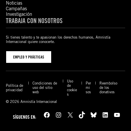
Noticias
Campañas
Investigación
TRABAJA CON NOSOTROS
Si tienes talento y te apasionan los derechos humanos, Amnistía
Internacional quiere conocerte.
EMPLEO Y PRÁCTICAS
Uso
Condiciones de
Per
Reembolso
Política de
de
uso del sitio
mi
de los
privacidad
cookie
web
sos
donativos
s
© 2026 Amnistía Internacional
Facebook
Instagram
X
TikTok
Bluesky
LinkedIn
YouTube
SÍGUENOS EN: