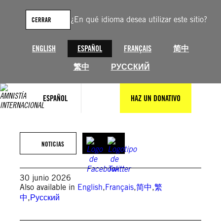
Saltar
al
¿En qué idioma desea utilizar este sitio?
CERRAR
contenido
ENGLISH
ESPAÑOL
FRANÇAIS
简中
繁中
РУССКИЙ
ESPAÑOL
HAZ UN DONATIVO
Getty Images
NOTICIAS
30 junio 2026
Also available in
English
,
Français
,
简中
,
繁
中
,
Русский