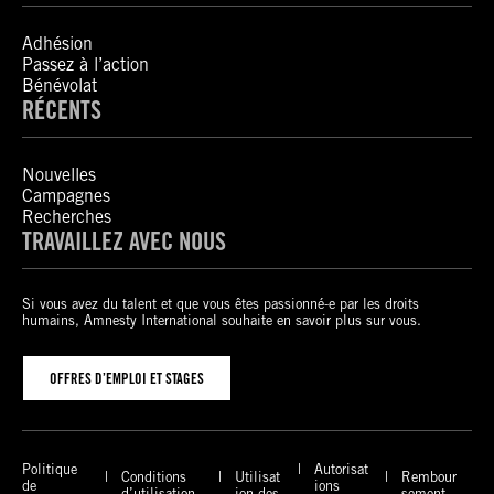
Adhésion
Passez à l’action
Bénévolat
RÉCENTS
Nouvelles
Campagnes
Recherches
TRAVAILLEZ AVEC NOUS
Si vous avez du talent et que vous êtes passionné-e par les droits
humains, Amnesty International souhaite en savoir plus sur vous.
OFFRES D’EMPLOI ET STAGES
Politique
Autorisat
Conditions
Utilisat
Rembour
de
ions
d’utilisation
ion des
sement