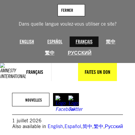
Aller
au
FERMER
contenu
Dans quelle langue voulez-vous utiliser ce site?
ENGLISH
ESPAÑOL
FRANÇAIS
简中
繁中
РУССКИЙ
FRANÇAIS
FAITES UN DON
Getty Images
NOUVELLES
1 juillet 2026
Also available in
English
,
Español
,
简中
,
繁中
,
Русский