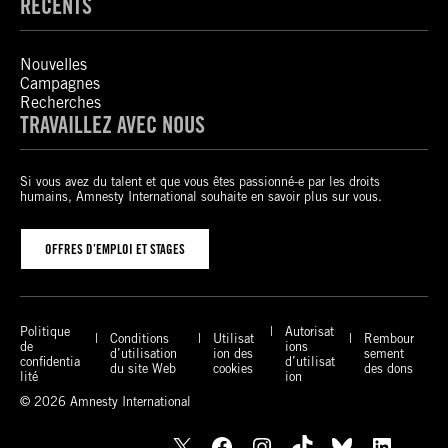
RÉCENTS
Nouvelles
Campagnes
Recherches
TRAVAILLEZ AVEC NOUS
Si vous avez du talent et que vous êtes passionné-e par les droits
humains, Amnesty International souhaite en savoir plus sur vous.
OFFRES D’EMPLOI ET STAGES
Politique
Autorisat
Conditions
Utilisat
Rembour
de
ions
d’utilisation
ion des
sement
confidentia
d’utilisat
du site Web
cookies
des dons
lité
ion
© 2026 Amnesty International
X
Facebook
Instagram
TikTok
Bluesky
LinkedIn