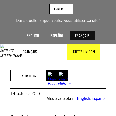
Aller
au
FERMER
contenu
Dans quelle langue voulez-vous utiliser ce site?
ENGLISH
ESPAÑOL
FRANÇAIS
FRANÇAIS
FAITES UN DON
NOUVELLES
14 octobre 2016
Also available in
English
,
Español