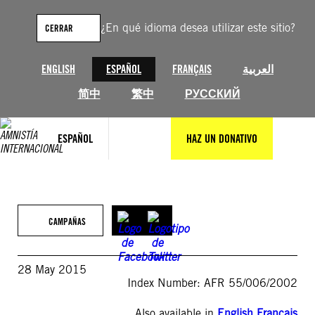
Saltar
al
¿En qué idioma desea utilizar este sitio?
CERRAR
contenido
ENGLISH
ESPAÑOL
FRANÇAIS
العربية
简中
繁中
РУССКИЙ
ESPAÑOL
HAZ UN DONATIVO
CAMPAÑAS
28 May 2015
Index Number: AFR 55/006/2002
Also available in
English
,
Français