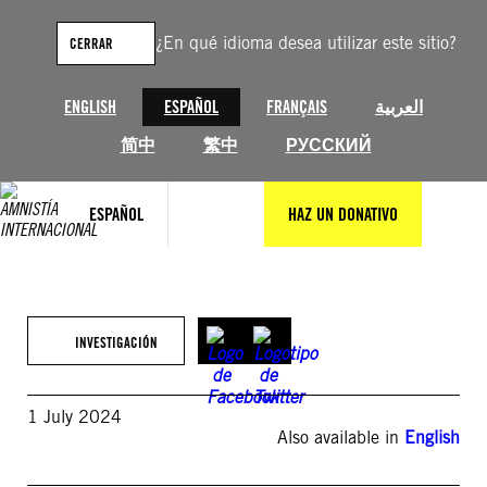
Saltar
al
¿En qué idioma desea utilizar este sitio?
CERRAR
contenido
ENGLISH
ESPAÑOL
FRANÇAIS
العربية
简中
繁中
РУССКИЙ
ESPAÑOL
HAZ UN DONATIVO
INVESTIGACIÓN
1 July 2024
Also available in
English