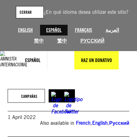
Saltar
al
¿En qué idioma desea utilizar este sitio?
CERRAR
contenido
ENGLISH
ESPAÑOL
FRANÇAIS
العربية
简中
繁中
РУССКИЙ
ESPAÑOL
HAZ UN DONATIVO
CAMPAÑAS
1 April 2022
Also available in
French
,
English
,
Русский